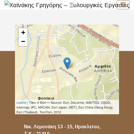
+
−
Leaflet
| Tiles © Esri — Source: Esri, DeLorme, NAVTEQ, USGS,
Intermap, iPC, NRCAN, Esri Japan, METI, Esri China (Hong Kong),
Esri (Thailand), TomTom, 2012
Νικ. Λεμονάκη 13 - 15, Ηρακλείου,
Τ.Κ.: 71410