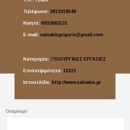
Τηλέφωνο:
2813018549
Κινητό:
6932882131
E-mail:
xainakisgrigoris@gmail.com
Κατηγορία:
ΞΥΛΟΥΡΓΙΚΕΣ ΕΡΓΑΣΙΕΣ
Επισκεψιμότητα:
15115
Ιστοσελίδα:
http://www.xainakis.gr
Ονομ/νυμο