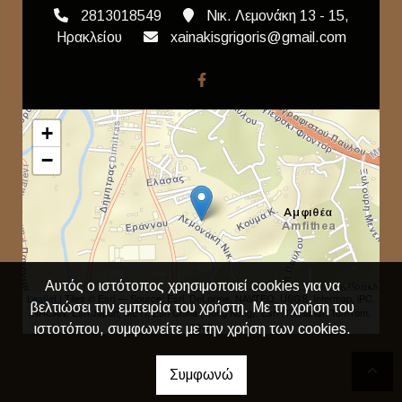
2813018549
Νικ. Λεμονάκη 13 - 15,
Ηρακλείου
xainakisgrigoris@gmail.com
+
−
Αυτός ο ιστότοπος χρησιμοποιεί cookies για να
Leaflet
| Tiles © Esri — Source: Esri, DeLorme, NAVTEQ, USGS, Intermap, iPC,
βελτιώσει την εμπειρία του χρήστη. Με τη χρήση του
NRCAN, Esri Japan, METI, Esri China (Hong Kong), Esri (Thailand), TomTom,
2012
ιστοτόπου, συμφωνείτε με την χρήση των cookies.
Συμφωνώ